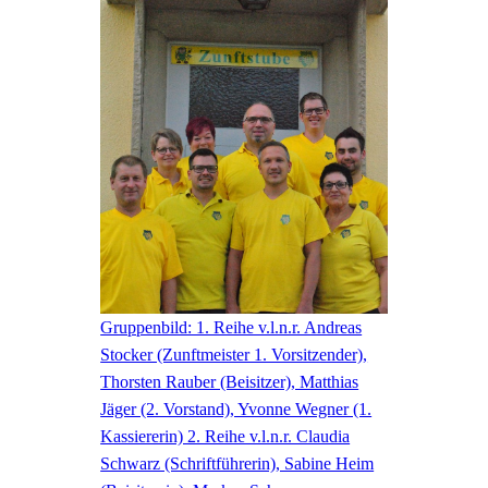
Gruppenbild: 1. Reihe v.l.n.r. Andreas
Stocker (Zunftmeister 1. Vorsitzender),
Thorsten Rauber (Beisitzer), Matthias
Jäger (2. Vorstand), Yvonne Wegner (1.
Kassiererin) 2. Reihe v.l.n.r. Claudia
Schwarz (Schriftführerin), Sabine Heim